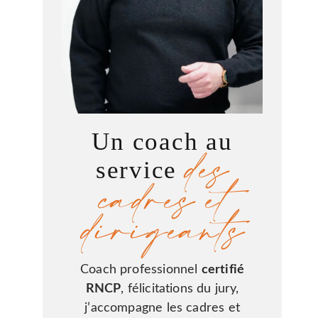
Un coach au
des
service
cadres et
dirigeants
Coach professionnel
certifié
RNCP
, félicitations du jury,
j’accompagne les cadres et