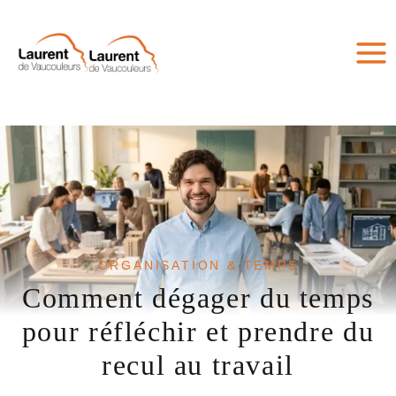
Aller
au
contenu
ORGANISATION & TEMPS
Comment dégager du temps
pour réfléchir et prendre du
recul au travail